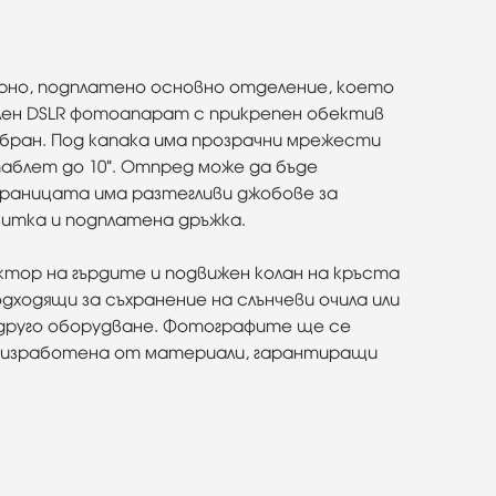
сторно, подплатено основно отделение, което
лен DSLR фотоапарат с прикрепен обектив
обран. Под капака има прозрачни мрежести
таблет до 10". Отпред може да бъде
 раницата има разтегливи джобове за
зитка и подплатена дръжка.
нектор на гърдите и подвижен колан на кръста
одящи за съхранение на слънчеви очила или
и друго оборудване. Фотографите ще се
 е изработена от материали, гарантиращи