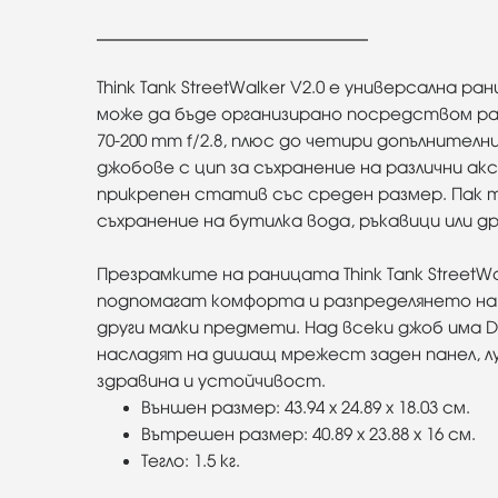
Think Tank StreetWalker V2.0 е универсална
може да бъде организирано посредством ра
70-200 mm f/2.8, плюс до четири допълните
джобове с цип за съхранение на различни а
прикрепен статив със среден размер. Пак 
съхранение на бутилка вода, ръкавици или 
Презрамките на раницата Think Tank StreetWa
подпомагат комфорта и разпределянето на 
други малки предмети. Над всеки джоб има 
насладят на дишащ мрежест заден панел, л
здравина и устойчивост.
Външен размер: 43.94 x 24.89 x 18.03 см.
Вътрешен размер: 40.89 x 23.88 x 16 см.
Тегло: 1.5 кг.