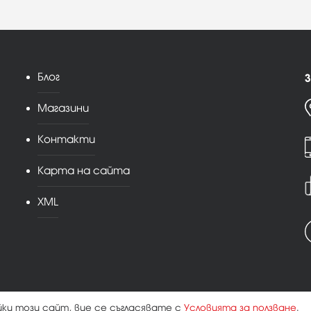
Блог
З
Магазини
Контакти
Карта на сайта
XML
йки този сайт, вие се съгласявате с
Условията за ползване
.