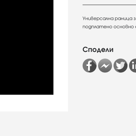
Универсална раница 
подплатено основно
Сподели