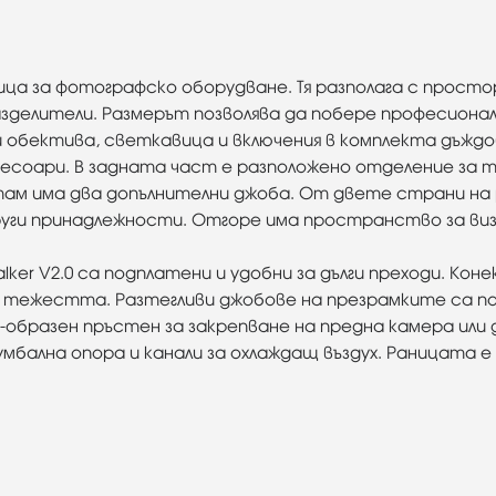
 раница за фотографско оборудване. Тя разполага с про
зделители. Размерът позволява да побере професиона
лни обектива, светкавица и включения в комплекта дъжд
ксесоари. В задната част е разположено отделение за 
там има два допълнителни джоба. От двете страни на
други принадлежности. Отгоре има пространство за ви
lker V2.0 са подплатени и удобни за дълги преходи. Ко
тежестта. Разтегливи джобове на презрамките са подх
D-образен пръстен за закрепване на предна камера ил
умбална опора и канали за охлаждащ въздух. Раницата