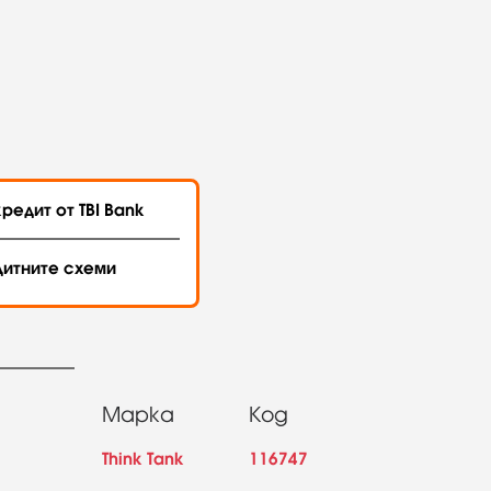
редит от TBI Bank
дитните схеми
Марка
Код
Think Tank
116747