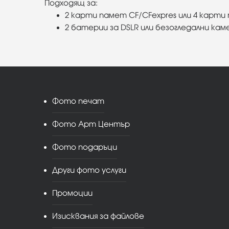
Подходящ за:
2 карти памет CF/CFexpres или 4 карти
2 батерии за DSLR или безогледални кам
Фото печат
Фото Арт Център
Фото подаръци
Други фото услуги
Промоции
Изисквания за файлове