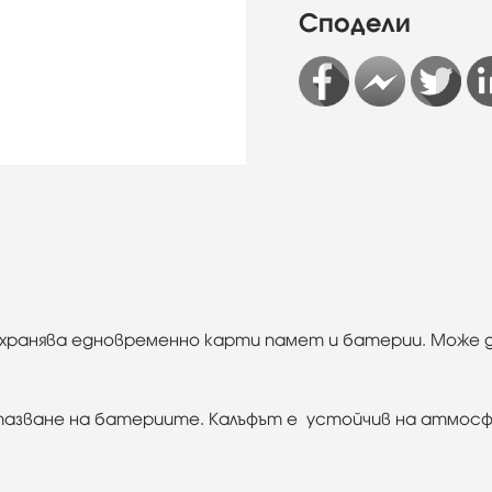
Сподели
съхранява едновременно карти памет и батерии. Може да
опазване на батериите. Калъфът е устойчив на атмосфе