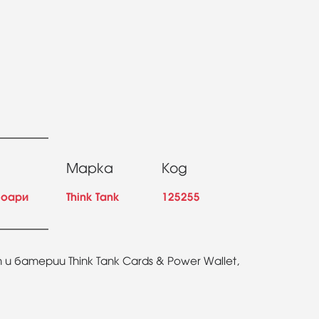
Марка
Код
соари
Think Tank
125255
и батерии Think Tank Cards & Power Wallet,