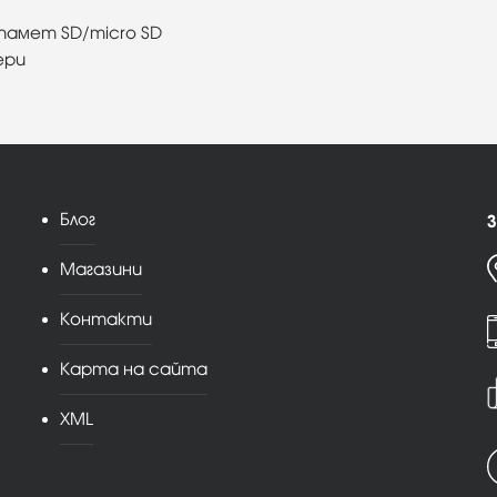
 памет SD/micro SD
ери
Блог
З
Магазини
Контакти
Карта на сайта
XML