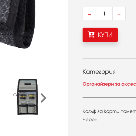
–
+
КУПИ
Категория
Органайзери за аксе
Калъф за карти памет 
Черен