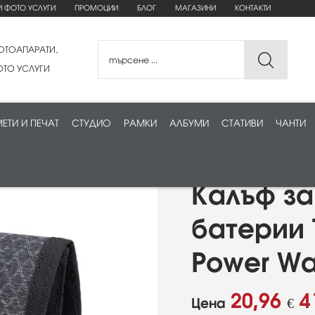
И ФОТО УСЛУГИ
ПРОМОЦИИ
БЛОГ
МАГАЗИНИ
КОНТАКТИ
ОТОАПАРАТИ,
ТО УСЛУГИ
ЕТИ И ПЕЧАТ
СТУДИО
РАМКИ
АЛБУМИ
СТАТИВИ
ЧАНТИ
Калъф за
батерии 
Power Wa
20,96
4
Цена
€