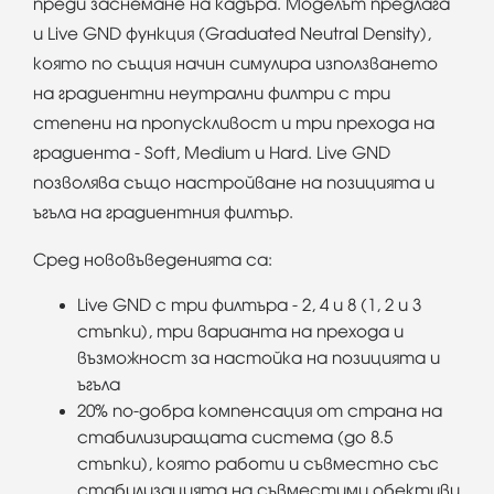
преди заснемане на кадъра. Моделът предлага
и Live GND функция (Graduated Neutral Density),
която по същия начин симулира използването
на градиентни неутрални филтри с три
степени на пропускливост и три прехода на
градиента - Soft, Medium и Hard. Live GND
позволява също настройване на позицията и
ъгъла на градиентния филтър.
Сред нововъведенията са:
Live GND с три филтъра - 2, 4 и 8 (1, 2 и 3
стъпки), три варианта на прехода и
възможност за настойка на позицията и
ъгъла
20% по-добра компенсация от страна на
стабилизиращата система (до 8.5
стъпки), която работи и съвместно със
стабилизацията на съвместими обективи