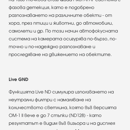
фазова детекция, като е подобрено
разпознаването на различните обекти - от
хора, през птици и животни, до автомобили,
самолети и др. По този начин автофокусната
система на камерата осигурява по-бързо, по-
точно и по-надеждно разпознаване и
проследяване на движението на обектите.
Live GND
Функцията Live ND симулира използването на
неутрални филтри с намаляване на
количеството светлина, която във версията
OM-1 II вече е до 7 стъпки (ND128) - като
резултатът е видим във визьора и на дисплея