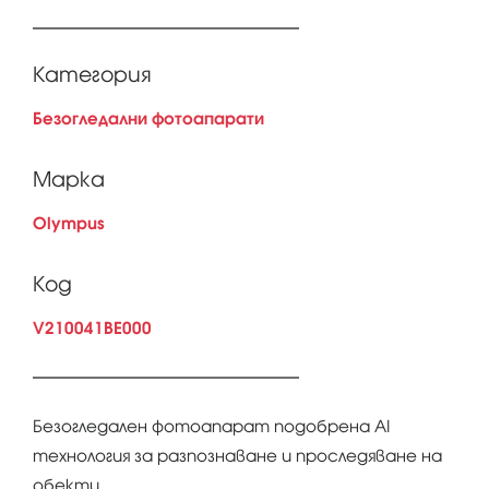
Категория
Безогледални фотоапарати
Марка
Olympus
Код
V210041BE000
Безогледален фотоапарат подобрена AI
технология за разпознаване и проследяване на
обекти