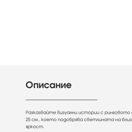
Описание
Разказвайте визуални истории с ринговото ос
25 см., което подобрява светлината на бли
яркост.