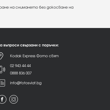
иране на снимането без докосване на
а въпроси свързани с поръчки:
Kodak Express Фото свят
02 943 44 44
0888 836 007
info@fotosviat.bg