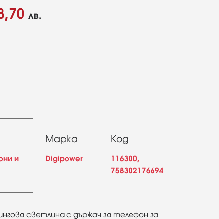
8,70
лв.
Марка
Код
они и
Digipower
116300,
758302176694
нгова светлина с държач за телефон за