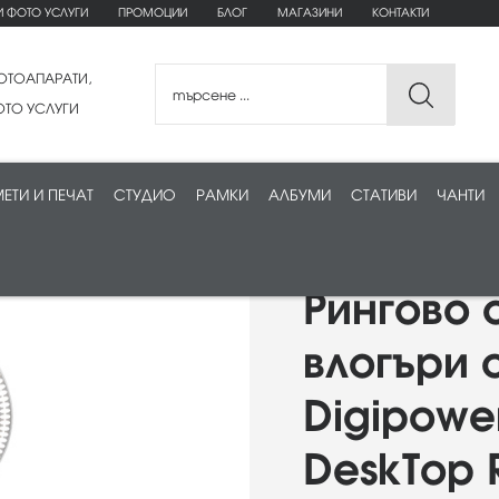
И ФОТО УСЛУГИ
ПРОМОЦИИ
БЛОГ
МАГАЗИНИ
КОНТАКТИ
ОТОАПАРАТИ,
ТО УСЛУГИ
ЕТИ И ПЕЧАТ
СТУДИО
РАМКИ
АЛБУМИ
СТАТИВИ
ЧАНТИ
Рингово 
влогъри 
Digipower
DeskTop R