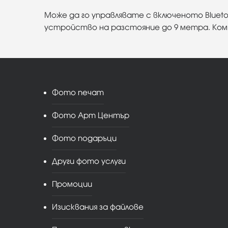
Може да го управлявате с включеното Bluet
устройство на разстояние до 9 метра. Ком
Фото печат
Фото Арт Център
Фото подаръци
Други фото услуги
Промоции
Изисквания за файлове