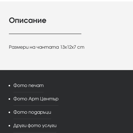
Описание
Размери на чантата 13х12х7 cm
Фото печат
Фото Арт Център
Фото подаръци
Други фото услуги