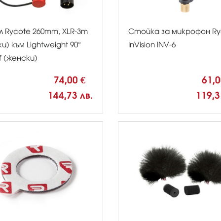
л Rycote 260mm, XLR-3m
Стойка за микрофон Ry
и) към Lightweight 90°
InVision INV-6
f (женски)
74,00 €
61,
144,73 лв.
119,3