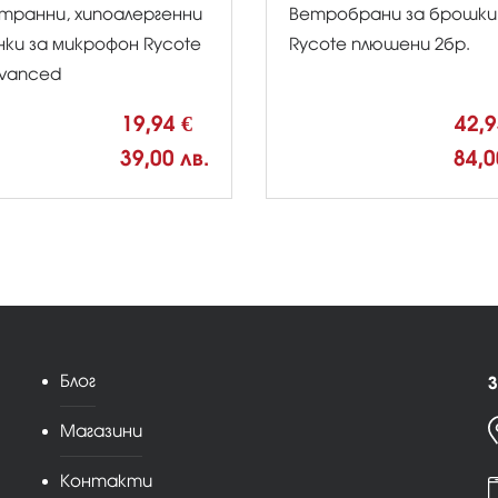
транни, хипоалергенни
Ветробрани за брошки
нки за микрофон Rycote
Rycote плюшени 2бр.
vanced
19,94 €
42,
39,00 лв.
84,0
Блог
З
Магазини
Контакти