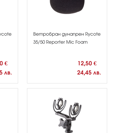
ycote
Ветробран дунапрен Rycote
35/50 Reporter Mic Foam
50 €
12,50 €
5 лв.
24,45 лв.