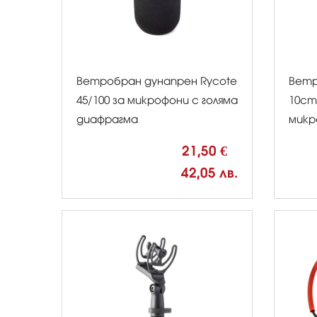
Ветробран дунапрен Rycote
Ветр
45/100 за микрофони с голяма
10cm
диафрагма
микр
21,50 €
42,05 лв.