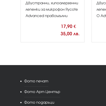
Двустранни, хипоалергенни
Двус
лепенки за микрофон Rycote
лепе
Advanced правоъгълни
O Ad
17,90 €
35,00 лв.
Фото печат
Фото Арт Център
Фото подаръци