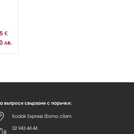
95 €
0 лв.
а въпроси свързани с поръчки:
Kodak Express Фото свят
02 943 44 44