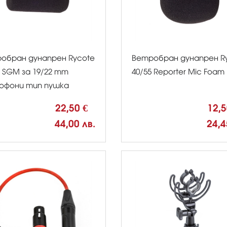
обран дунапрен Rycote
Ветробран дунапрен R
 SGM за 19/22 mm
40/55 Reporter Mic Foam
офони тип пушка
22,50 €
12,
44,00 лв.
24,4