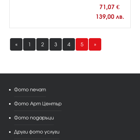
71,07 €
139,00 лв.
«
1
2
3
4
5
»
Фото печат
Фото Арт Център
Фото подаръци
Други фото услуги