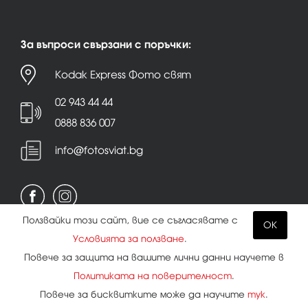
За въпроси свързани с поръчки:
Kodak Express Фото свят
02 943 44 44
0888 836 007
info@fotosviat.bg
Ползвайки този сайт, вие се съгласявате с
OK
Условията за ползване
.
Условия за ползване
|
Политика на поверителност
Повече за защита на вашите лични данни научете в
|
Бисквитки
Политиката на поверителност
.
Повече за бисквитките може да научите
тук
.
Всички права запазени.