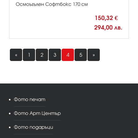
Осмоъгълен Софтбокс 170 см
150,32 €
294,00 лв.
«
1
2
3
4
5
»
Фото печат
Фото Арт Център
Фото подаръци