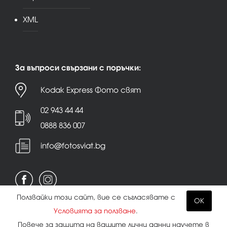
XML
За въпроси свързани с поръчки:
Kodak Express Фото свят
02 943 44 44
0888 836 007
info@fotosviat.bg
Ползвайки този сайт, вие се съгласявате с
OK
Условията за ползване
.
Условия за ползване
|
Политика на поверителност
Повече за защита на вашите лични данни научете в