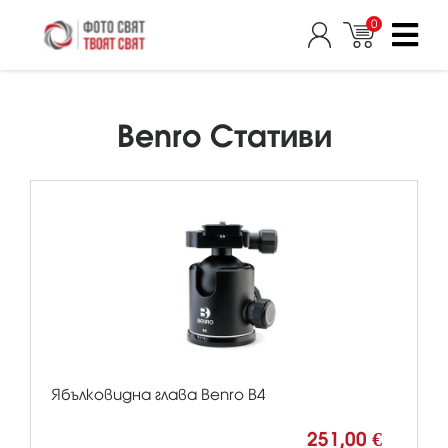
0
Benro Стативи
Ябълковидна глава Benro B4
251,00 €