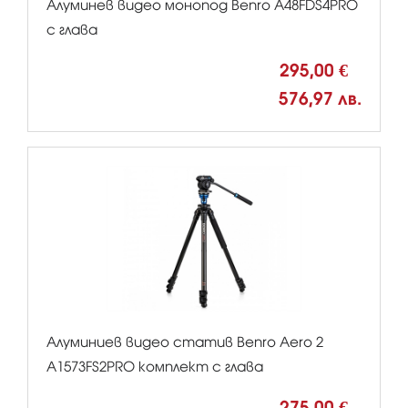
Алуминев видео монопод Benro A48FDS4PRO
с глава
295,00 €
576,97 лв.
Алуминиев видео статив Benro Aero 2
A1573FS2PRO комплект с глава
275,00 €