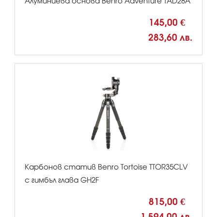
Алуминиева основа Benro Adventure TAD28A
145,00 €
283,60 лв.
Карбонов статив Benro Tortoise TTOR35CLV
с гимбъл глава GH2F
815,00 €
1 594,00 лв.