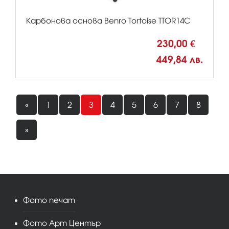
Карбонова основа Benro Tortoise TTOR14C
230,00 €
449,84 лв.
«
1
2
3
4
5
6
7
8
»
Фото печат
Фото Арт Център