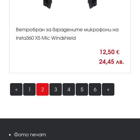
Ветробран за вградените микрофони на
Insta360 X5 Mic Windshield
12,50 €
24,45 лв.
«
1
2
3
4
5
6
»
Фото печат