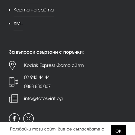
Карта на сайта
XML
За въпроси свързани с поръчки:
Kodak Express Фото свят
02 943 44 44
0888 836 007
info@fotosviat.bg
Ползвайки този сайт, вие се съгласявате с
OK