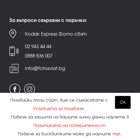
За въпроси свързани с поръчки:
Kodak Express Фото свят
02 943 44 44
0888 836 007
info@fotosviat.bg
Ползвайки този сайт, вие се съгласявате с
OK
Условията за ползване
.
Условия за ползване
|
Политика на поверителност
Повече за защита на вашите лични данни научете в
|
Бисквитки
Политиката на поверителност
.
Повече за бисквитките може да научите
тук
.
Всички права запазени.