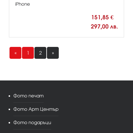
iPhone
151,85 €
297,00 лв.
«
1
2
»
Фото печат
Фото Арт Център
Фото подаръци