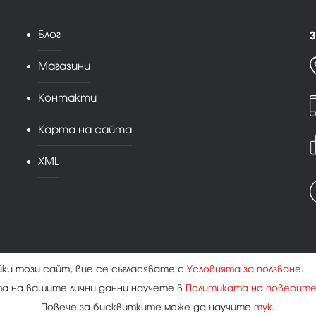
Блог
З
Магазини
Контакти
Карта на сайта
XML
йки този сайт, вие се съгласявате с
Условията за ползване
.
та на вашите лични данни научете в
Политиката на поверит
Повече за бисквитките може да научите
тук
.
ост
|
Бисквитки