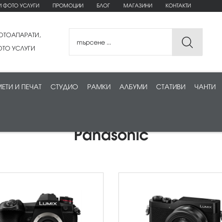
И ФОТО УСЛУГИ
ПРОМОЦИИ
БЛОГ
МАГАЗИНИ
КОНТАКТИ
ОТОАПАРАТИ,
ТО УСЛУГИ
ЕТИ И ПЕЧАТ
СТУДИО
РАМКИ
АЛБУМИ
СТАТИВИ
ЧАНТИ
Panasonic