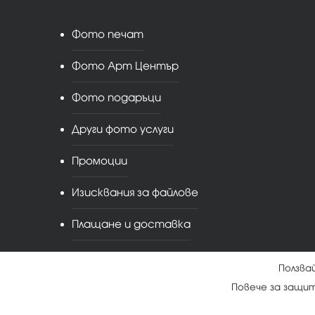
Фото печат
Фото Арт Център
Фото подаръци
Други фото услуги
Промоции
Изисквания за файлове
Плащане и доставка
Ползва
Повече за защи
Условия за ползване
|
Политика на поверителн