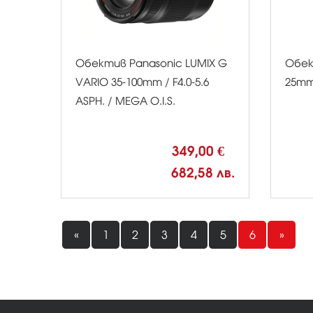
Обектив Panasonic LUMIX G
Обек
VARIO 35-100mm / F4.0-5.6
25mm 
ASPH. / MEGA O.I.S.
349,00 €
682,58 лв.
«
1
2
3
4
5
6
»