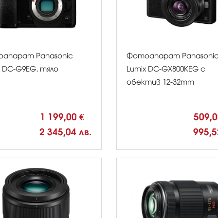
апарат Panasonic
Фотоапарат Panasoni
x DC-G9EG, тяло
Lumix DC-GX800KEG с
обектив 12-32mm
1 199,00 €
509,
2 345,04 лв.
995,5