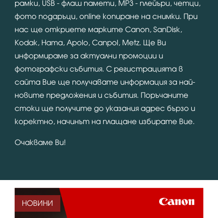
рамки, USB - флаш памети, MP3 - плейъри, четци,
фото подаръци, online копиране на снимки. При
нас ще откриете марките Canon, SanDisk,
Kodak, Hama, Apolo, Canpol, Metz. Ще Ви
информираме за актуални промоции и
фотографски събития. С регистрацията в
сайта Вие ще получавате информация за най-
новите предложения и събития. Поръчаните
стоки ще получите до указания адрес бързо и
коректно, начинът на плащане избирате Вие.
Очакваме Ви!
НОВИНИ