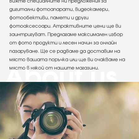
Вижте специалните ни предложения за
дигитални фотоапарати, видеокамери,
фотообективи, памети и други
фотоаксесоари. Атрактивните цени ще ви
заинтригуват. Предлагаме максимален избор
от фото продукти и лесен начин за онлайн
пазаруване. Ще се радваме да доставим на
място вашата поръчка или ще ви очакваме на
място в някой от нашите магазини.