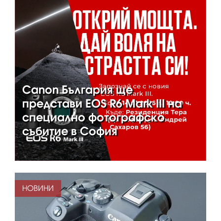
Canon България ще
представи EOS R6 Mark III на
специално фотографско
събитие в София
НОВИНИ