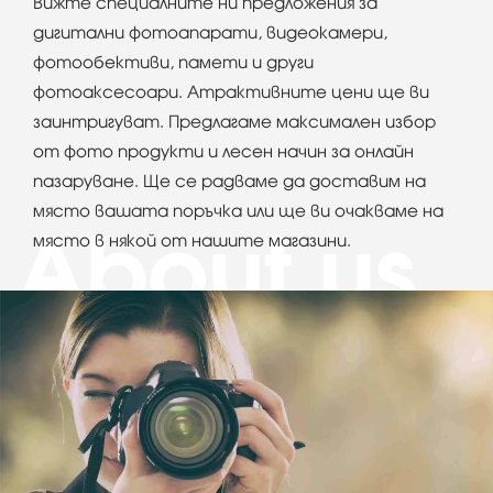
Вижте специалните ни предложения за
дигитални фотоапарати, видеокамери,
фотообективи, памети и други
фотоаксесоари. Атрактивните цени ще ви
заинтригуват. Предлагаме максимален избор
от фото продукти и лесен начин за онлайн
пазаруване. Ще се радваме да доставим на
място вашата поръчка или ще ви очакваме на
място в някой от нашите магазини.