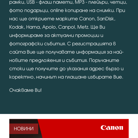
рамки, USB - флаш памети, MP3 - плейъри, четци,
фото подаръци, online копиране на снимки. При
нас ще откриете марките Canon, SanDisk,
Kodak, Hama, Apolo, Canpol, Metz. Ще Ви
информираме за актуални промоции и
фотографски събития. С регистрацията в
сайта Вие ще получавате информация за най-
новите предложения и събития. Поръчаните
стоки ще получите до указания адрес бързо и
коректно, начинът на плащане избирате Вие.
Очакваме Ви!
НОВИНИ