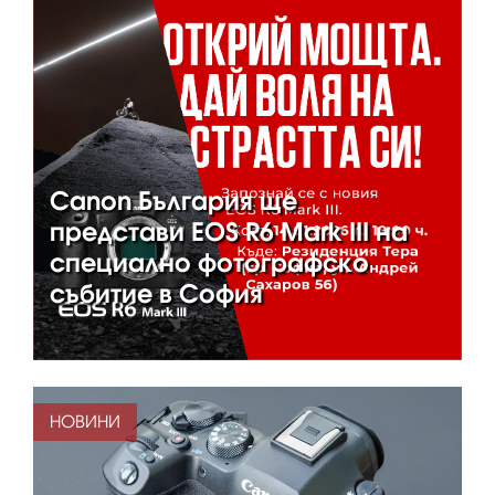
Canon България ще
представи EOS R6 Mark III на
специално фотографско
събитие в София
НОВИНИ